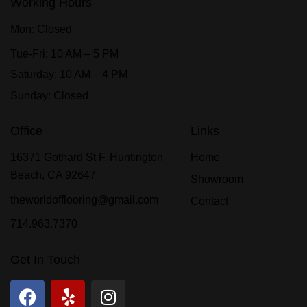
Working Hours
Mon: Closed
Tue-Fri: 10 AM – 5 PM
Saturday: 10 AM – 4 PM
Sunday: Closed
Office
Links
16371 Gothard St F, Huntington
Home
Beach, CA 92647
Showroom
theworldofflooring@gmail.com
Contact
714.963.7370
Get In Touch